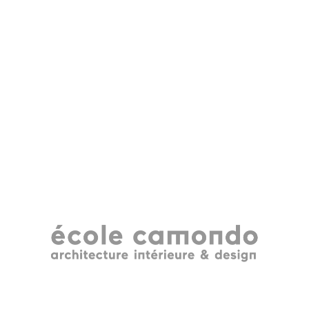
La culture s’est transformée en
visibilité qui a commencé avec la
des les années 60 et l’émergenc
basée sur la philos