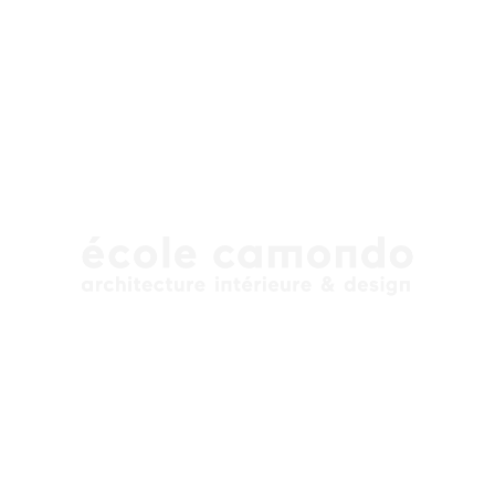
« PAUSE », quand je pense à ce 
moment de détente, une déconn
relaxation, un instant pour soi, u
une liberté, une expérience, au si
temps, à l’ennui, à