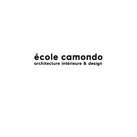
Avant de devenir le « Roi des chefs et le chef des rois», Antonin
Carême voulait devenir architecte. Il s’inspirait de l’architecture
pour dessiner ses pièces montées spectaculaires