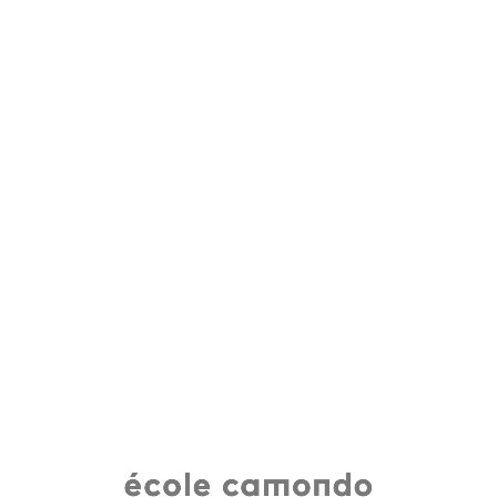
école camondo • diplomas 2020
CURRICULUM VITAE
Votre curriculum vitae est visualisable sur vos fiches
projets (en dessous de votre nom).