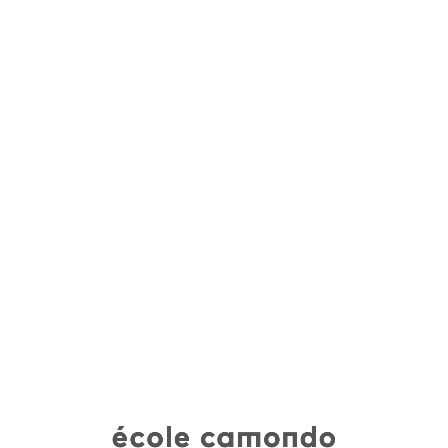
école camondo • diplômes 2020
CURRICULUM VITAE
Votre curriculum vitae est visualisable sur vos fiches
projets (en dessous de votre nom).