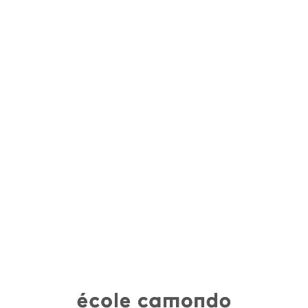
école camondo • diplômes 2020
CURRICULUM VITAE
Votre curriculum vitae est visualisable sur vos fiches
projets (en dessous de votre nom).